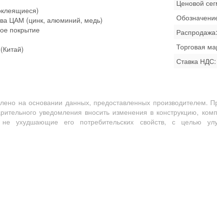
Ценовой сег
оклеящиеся)
Обозначени
ава ЦАМ (цинк, алюминий, медь)
ное покрытие
Распродажа
Торговая ма
(Китай)
Ставка НДС:
лено на основании данных, предоставленных производителем. Пр
арительного уведомления вносить изменения в конструкцию, ком
, не ухудшающие его потребительских свойств, с целью улу