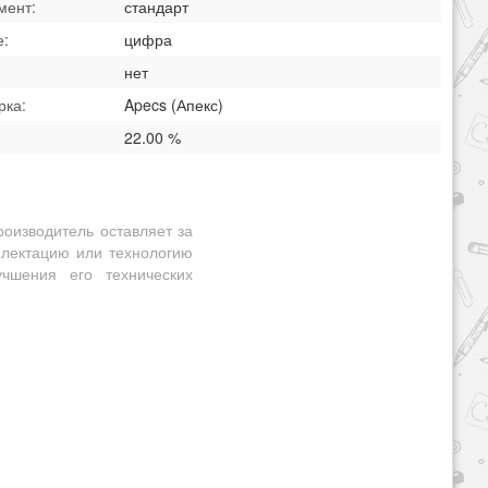
мент:
стандарт
е:
цифра
:
нет
рка:
Apecs (Апекс)
22.00 %
оизводитель оставляет за
плектацию или технологию
чшения его технических