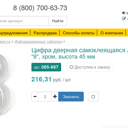
8 (800) 700-63-73
в
Найти
ецпредложения
Распродажа
Способы оплаты
О компании
 места
Информационные таблички
Цифра дверная cамоклеящаяся 
"8", хром, высота 45 мм
085-887
216,31
шт
Заказать